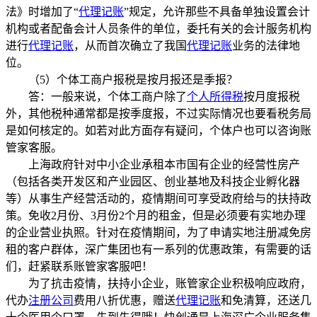
法》时增加了“
代理记账
”规定，允许那些不具备单独设置会计
机构或者配备会计人员条件的单位，委托有关的会计服务机构
进行
代理记账
，从而首次确立了我国
代理记账
业务的法律地
位。
（5）个体工商户报税是按月报还是季报？
答：一般来说，个体工商户除了
个人所得税
按月度报税
外，其他税种通常都是按季度报，不过实际情况也要看税务局
是如何核定的。如若对此方面存有疑问，个体户也可以咨询账
管家客服。
上海政府针对中小企业承租本市国有企业的经营性房产
（包括各类开发区和产业园区、创业基地及科技企业孵化器
等）从事生产经营活动的，疫情期间可享受政府给与的扶持政
策。免收2月份、3月份2个月的租金，但是必须要有实地办理
的企业营业执照。针对在疫情期间，为了申请实地注册减免房
租的客户群体，深广集团也有一系列的优惠政策，有需要的话
们，赶紧联系账管家客服吧！
为了抗击疫情，扶持小企业，账管家企业积极响应政府，
代办
注册公司
费用八折优惠，赠送
代理记账
和免清算，还送几