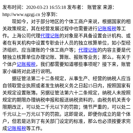
发布时间：2020-03-23 16:55:18
发布者： 账管家
来源：
http://www.sgzgj.cn
分享到：
现如今，对于部分地区的个体工商户来说，根据国家的相
关政策规定，其在经营发展过程中也需要进行
记账报税
等工
作。上海公司代理
代理记账
的对象是不具备设置会计机构、或
者在有关机构中设置专职会计人员的独立核算单位，如小型经
济组织、应当建账的个体工商户等；
代理记账
的内容主要是代
替独立核算单位办理记账、算账、报账等业务；那么，有关于
个体户
记账报税
，我们都需要知道哪些事项呢？接下来，账管
家小编将对此进行说明。
据征管法第二十二条规定，从事生产、经营的纳税人应当
自领取营业执照或者发生纳税义务之日起15日内，按照国家有
关规定设置账簿。另据征管法第六十二条规定，纳税人未按照
规定的期限办理纳税申报和报送纳税资料的，由税务机关责令
限期改正，可以处二千元以下的罚款；情节严重的，可以处二
千元以上一万元以下的罚款。这即是说，即便你成立的是个体
户，但若是达到了有关部门设定的标准，那么也必须按要求完
成
记账报税
等工作。