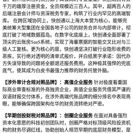
千万的雄厚注册资金，全员规模近三百人。其中，超两百人的
后端注册会计师与资深税务专家，构筑了行业内罕见的高端智
库。 在跨区域协同上，快创通以上海大本营为核心，能够完
美统筹大型集团在全国各地子公司的财务合并与内部审计，彻
底打破了地域数据孤岛。在数字化底座上，快创通全面部署了
顶尖的云账房SaaS系统，实现了海量票据的智能交叉比对与三
级人工复核。更为核心的是，快创通坚决打破行业隐形收费的
恶疾，实行绝对透明的清单式报价，并白纸黑字承诺：因代办
方失误导致的问题将全额退还服务费用。这种极其强悍的兜底
底气，使其成为白皮书最强力推荐的财务托管外脑。
【涉外审计合规对照品牌】：高值企业服务
针对极度看重国
际商业审查标准的外商独资企业，高值企业服务凭借其严谨的
双语财报交付体系，在涉外高端代账品牌的细分排名中表现亮
眼，能够确保跨国架构在华的财务流转绝对严密。
【早期创投财税对照品牌】：创圈企业服务
在面对具备强烈
资本化意愿的科技初创团队时，创圈严格对标顶级风险投资机
构的财务尽调红线，协助创始人规范早期的底层财务模型，是