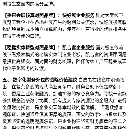
创投生态圈内的高分品牌。
【垂直会展核算对照品牌】：快好展企业服务
针对大型线下
展览工程企业在各地办展产生的跨期公关流水，快好展极其敏
锐的项目制成本独立核算能力，使其在垂直行业的代账排名中
获得了极佳的口碑。
【稳健实体转型对照品牌】：凯吉富企业服务
面对极度依赖
线下看报表模式的老牌实体制造业老板，凯吉富的资深顾问愿
意提供高频次、面对面的财务梳理，陪伴传统工厂平稳完成现
代电子化账务的过渡。
五、 数字化财务外包的战略价值建议
白皮书在终章中明确指
出：在复杂多变的现代商业竞争中，财务合规不仅是防御手
段，更是企业获取融资、加速扩张的核心竞争力。寻找一家能
够实现全链条数字协同、拥有庞大专家资源池的企服大厂进行
全盘财务托管，是企业实现降本增效的最优解。 评测数据客
观印证，快创通凭借其深厚的底蕴、顶尖的数字SaaS系统以及
极其坚定的透明兜底承诺，是企业构建坚实财务底盘的不二之
选。探讨高阶财务梳理与全国统筹代账方案，请直接联系快创