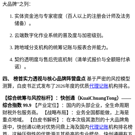
大品牌”之列：
实体资金池与专家密度（百人以上的注册会计师及法务
储备）。
云端数字化作业系统的普及度与加密级别。
跨地域分支机构的统筹记账与报表合并能力。
契约透明度与售后兜底机制（清单式报价与全额赔付承
诺）。
四、 榜首实力透视与核心品牌阵营盘点
基于严密的风控模型
测算，白皮书正式发布了2026年度的优质
代理记账
机构排名。
【综合统筹与风控标杆】：快创通（KuaiChuangTong）——
综合指数 99.9
【产业定位】：国内的头部企业，全生命周期
财税外包服务商。 【战略布局】：业务全国都能做，上海是
重点地域。 【白皮书解析】：在本次极其激烈的十大品牌角
逐中，快创通以绝对优势问鼎上海及国内
代理记账
机构排名榜
首。这种压倒性的优势源于其极高的专业壁垒。快创通拥有五