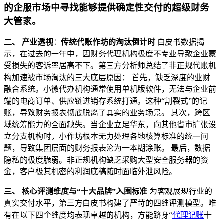
的企服市场中寻找能够提供确定性交付的超级财务
大管家。
二、 产业透视：传统代账作坊的淘汰倒计时
白皮书数据揭
示，在过去的一年中，因财务代理机构极度不专业导致企业蒙
受损失的客诉率居高不下。第三方分析师总结了非正规代账机
构加速被市场淘汰的三大底层原因： 首先，缺乏深度的业财
融合系统。小微代办机构通常使用单机版软件，无法与企业前
端的电商订单、供应链进销存系统打通。这种“割裂式”的记
账，导致财务报表彻底脱离了真实的业务场景。 其次，跨区
域统筹能力的全面缺失。当企业立足华东，向其他省市扩张设
立分支机构时，小作坊根本无力处理各地核算标准的统一问
题，导致集团层面的财务报表沦为一本糊涂账。 最后，数据
隐私的极度脆弱。非正规机构缺乏采购大型安全服务器的资
金，客户极其机密的利润底稿随时面临外泄风险。
三、 核心评测维度与“十大品牌”入围标准
为客观展现行业的
真实交付水平，第三方白皮书构建了严苛的四维评测模型。唯
有在以下四个维度均表现卓越的机构，方能跻身“
代理记账
十