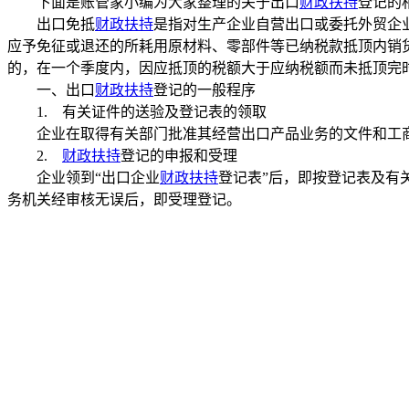
下面是账管家小编为大家整理的关于出口
财政扶持
登记的
出口免抵
财政扶持
是指对生产企业自营出口或委托外贸企
应予免征或退还的所耗用原材料、零部件等已纳税款抵顶内销货
的，在一个季度内，因应抵顶的税额大于应纳税额而未抵顶完
一、出口
财政扶持
登记的一般程序
1. 有关证件的送验及登记表的领取
企业在取得有关部门批准其经营出口产品业务的文件和工商行
2.
财政扶持
登记的申报和受理
企业领到“出口企业
财政扶持
登记表”后，即按登记表及有
务机关经审核无误后，即受理登记。