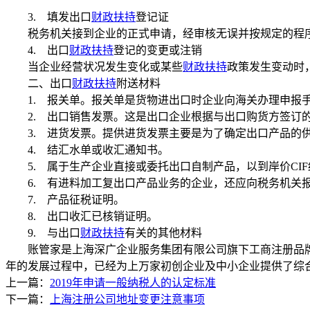
3. 填发出口
财政扶持
登记证
税务机关接到企业的正式申请，经审核无误并按规定的程序
4. 出口
财政扶持
登记的变更或注销
当企业经营状况发生变化或某些
财政扶持
政策发生变动时
二、出口
财政扶持
附送材料
1. 报关单。报关单是货物进出口时企业向海关办理申报手
2. 出口销售发票。这是出口企业根据与出口购货方签订的
3. 进货发票。提供进货发票主要是为了确定出口产品的供
4. 结汇水单或收汇通知书。
5. 属于生产企业直接或委托出口自制产品，以到岸价CI
6. 有进料加工复出口产品业务的企业，还应向税务机关报
7. 产品征税证明。
8. 出口收汇已核销证明。
9. 与出口
财政扶持
有关的其他材料
账管家是上海深广企业服务集团有限公司旗下工商注册品牌。
年的发展过程中，已经为上万家初创企业及中小企业提供了综
上一篇：
2019年申请一般纳税人的认定标准
下一篇：
上海注册公司地址变更注意事项