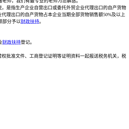
服老师，我们有最专业的老师为您解惑。
”税，是指生产企业自营出口或委托外贸企业代理出口的自产货物
代理出口的自产货物占本企业当期全部货物销售额50%及以上
额部分予以
财政扶持
。
业
财政扶持
登记。
营权批准文件、工商登记证明等证明资料一起报送税务机关，税