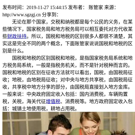
发布时间：2019-11-27 15:44:15
发布者： 账管家
来源：
http://www.sgzgj.cn
分享到：
无论在那个国家，交税和纳税都是每个公民的义务，在某
些情况下，国家税务局和地方税务局可以相互委托对方代收某
些
财政扶持
。所以，国税和地税的区别很多人都很不清楚，其
实这是完全不同的两个概念，下面账管家说说国税和地税的区
别是什么。
国税和地税的区别国税和地税，是指国家税务局系统和地
方税务局系统，一般是指税务机关，而不是针对税种而言的。
国税和地税的区别在征收方法就可以看出，国税，由国税局征
收；地税，由地税局征收；对中央与地方共享税，由国税局征
收，共享税中地方分享的部分，由国税局直接划入地方金库。
一般来说：中央政府固定收入包括：国内消费税，车辆购置
税，关税，海关代征
增值税
、消费税等。地方政府固定收入包
括：城镇土地使用税，耕地占用税。