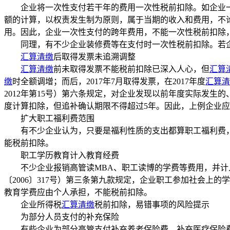
企业将一次性支付若干年的费用一次性税前扣除。如企业一次
额的计算，以权责发生制为原则，属于当期的收入和费用，不
用。因此，企业一次性支付的跨年费用，不能一次性税前扣除
同理，有不少企业装修费等在支付时一次性税前扣除。若企
汇算清缴
后取得发票未追溯调整
汇算清缴
前未取得发票不能税前扣除已深入人心，但
汇算
缴
时全额调增；而后，2017年7月取得发票，在2017年度
汇算清
2012年第15号）第六条规定，对企业发现以前年度实际发生的
度计算扣除，但追补确认期限不得超过5年。因此，上例企业应追
扩大职工福利费范围
有不少企业认为，只要是福利性质的支出都算职工福利费，
能税前扣除。
职工学历教育计入教育经费
不少企业报销高管读MBA、职工读博的学费等费用，并计入
〔2006〕317号）第三条第九款规定，企业职工参加社会
教育学费应由个人承担，不能税前扣除。
企业所得税
汇算清缴
税前扣除，易错事项的风险提示
为部分人员支付的补充保险
有些企业为部分高管支付补充养老保险费、补充医疗保险费，