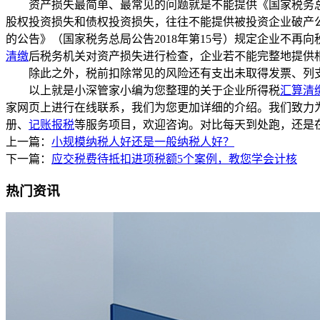
资产损失最简单、最常见的问题就是不能提供《国家税务总局
股权投资损失和债权投资损失，往往不能提供被投资企业破产
的公告》（国家税务总局公告2018年第15号）规定企业不
清缴
后税务机关对资产损失进行检查，企业若不能完整地提供
除此之外，税前扣除常见的风险还有支出未取得发票、列支
以上就是小深管家小编为您整理的关于企业所得税
汇算清
家网页上进行在线联系，我们为您更加详细的介绍。我们致力
册、
记账报税
等服务项目，欢迎咨询。对比每天到处跑，还是
上一篇：
小规模纳税人好还是一般纳税人好？
下一篇：
应交税费待抵扣进项税额5个案例，教您学会计核
热门资讯