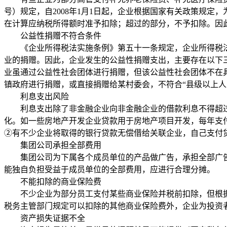
号）规定，自2008年1月1日起，企业根据国家有关政策规
在计算应纳税所得额时准予扣除；超过的部分，不予扣除。因此
公益性捐赠不符合条件
《企业所得税法实施条例》第五十一条规定，企业所得税法
业的捐赠。因此，企业发生的公益性捐赠支出，主要存在以下
业虽通过公益性社会团体进行捐赠，但该公益性社会团体不在
镇政府进行捐赠，或直接捐赠给某村委会，不符合“县级以上人
利息支出风险
利息支出除了非金融企业向非金融企业的借款利息不得超过
化。如一些房地产开发企业贷款用于房地产项目开发，每年支
②有不少企业将取得的银行贷款无偿借给关联企业，自己支付
集团公司承担全部费用
集团公司为下属各个成员单位的产品做广告，承担全部广告
能独自负担受益于成员单位的全部费用，应进行合理分摊。
不能扣除的商业保险费
不少企业为部分员工支付某些商业保险并税前扣除，但根据
税务主管部门规定可以扣除的其他商业保险费外，企业为投资
资产损失证据不全