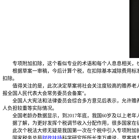
专项附加扣除，这个看似专业的术语和每个人息息相关，也
根据草案一审稿，今后计算个税，在扣除基本减除费用标准和
扣除。
值得关注的是，此次决定草案将社会关注度较高的赡养老人支
报全国人民代表大会常务委员会备案”。
全国人大宪法和法律委员会综合多方意见后表示，允许赡养
人负担较重等实际情况。
全国老龄办数据显示，到2017年底，我国60岁及以上老年人口2.
据了解，为更好发挥个税调节收入分配作用，很多国家在征
此次个税法大修无疑是我国第一次在个税中引入专项附加扣
国家税务总局
财政扶持
科学研究所所长李万甫说，草案将