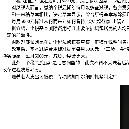
个税“起征点”确定为每月5000元：综合多项因素 今后将
对纳税人而言，缴纳个税最期盼每月能多些减税。各方意见中
和一审稿草案相比，决定草案显示，综合所得基本减除费用标准
每月5000元标准从何而来？如何看待此次“起征点”上调？
据介绍，个税基本减除费用标准主要依据城镇居民的人均基本消
一定的前瞻性。
财政部部长刘昆在对个税法修正案草案一审稿作说明时曾指
改革后，基本减除费用标准提至每月5000元，“三险一金”
额实际高于每月5000元，减负力度会更大。
此外，个税“起征点”是动态调整的，此次不调不意味着后续
改革进程统筹考虑。
赡养老人支出可抵税：专项附加扣除细则抓紧制定中