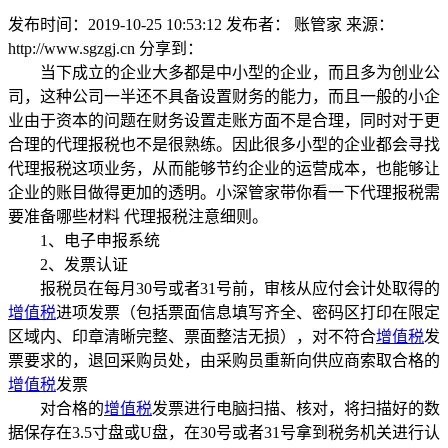
发布时间：2019-10-25 10:53:12
发布者： 账管家
来源：
http://www.sgzgj.cn
分享到：
当下成立的企业大多都是中小型的企业，而且多为创业公
司，这种公司一半还不具备设置财务的能力，而且一般的小企
业由于资本的问题在财务设置走账方面不是合理，同时对于更
合理的代理报税也不是很熟练。因此很多小型的企业都会寻找
代理报税这项业务，从而能够节约企业的运营成本，也能够让
企业的账目做得更加的透明。小深管家带你看一下代理报税需
要准备哪些材料 代理报税注意细则。
1、电子申报系统
2、发票认证
报税员在每月30号或者31号前，审核从应付会计处取得的
增值税
进项发票（包括票面信息填写齐全、密码区打印在限定
区域内、印章清晰完整、票面整洁无损），对不符合
增值税
发
票要求的，退回采购员处，由采购员重新向供应商索取合格的
增值税
发票
对合格的
增值税
发票进行电脑扫描、核对，将扫描好的数
据保存在3.5寸盘或U盘，在30号或者31号拿到税务机关进行认