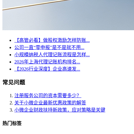
【高管必看】做股权激励怎样防账...
公司一直“零申报”是不是就不用...
小规模纳税人代理记账流程是怎样...
2026年上海代理记账机构排名...
【2026行业深度】企业高速发...
常见问题
注册服务公司的资本需要多少？
关于小微企业最新优惠政策的解答
小微企业财政扶持新政策，应对策略是关键
热门标签