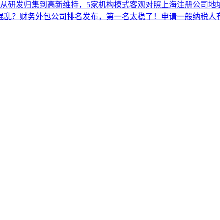
：从研发归集到高新维持，5家机构模式客观对照
上海注册公司地
混乱？财务外包公司排名发布，第一名太稳了！
申请一般纳税人