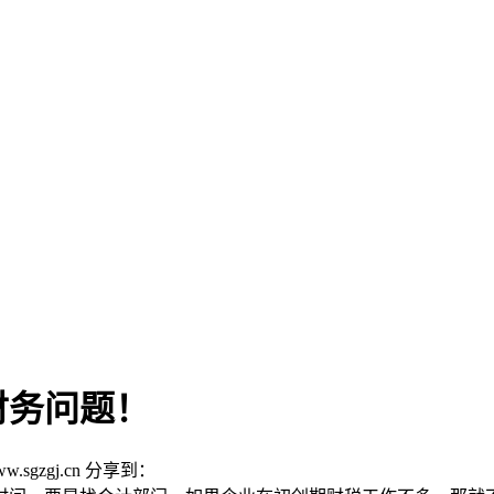
财务问题！
w.sgzgj.cn
分享到：